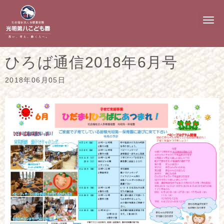
N
a
v
i
g
ひろば通信2018年6月号
a
t
i
2018年06月05日
o
n