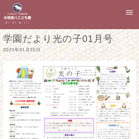
N
a
v
i
g
学園だより光の子01月号
a
t
i
2021年01月25日
o
n