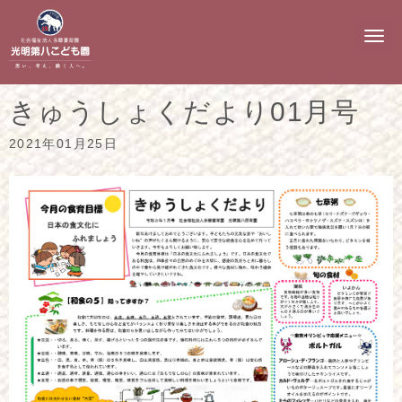
N
a
v
i
g
きゅうしょくだより01月号
a
t
i
2021年01月25日
o
n